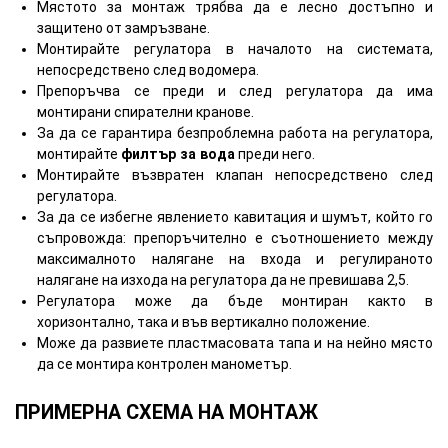
Мястото за монтаж трябва да е лесно достъпно и
защитено от замръзване.
Монтирайте регулатора в началото на системата,
непосредствено след водомера.
Препоръчва се преди и след регулатора да има
монтирани спирателни кранове.
За да се гарантира безпроблемна работа на регулатора,
монтирайте
филтър за вода
преди него.
Монтирайте възвратен клапан непосредствено след
регулатора.
За да се избегне явлението кавитация и шумът, който го
съпровожда: препоръчително е съотношението между
максималното налягане на входа и регулираното
налягане на изхода на регулатора да не превишава 2,5.
Регулатора може да бъде монтиран както в
хоризонтално, така и във вертикално положение.
Може да развиете пластмасовата тапа и на нейно място
да се монтира контролен манометър.
ПРИМЕРНА СХЕМА НА МОНТАЖ