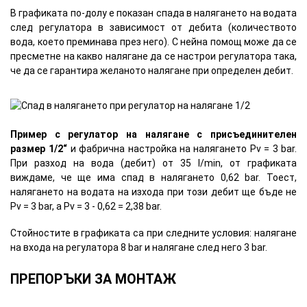
В графиката по-долу е показан спада в налягането на водата
след регулатора в зависимост от дебита (количеството
вода, което преминава през него). С нейна помощ може да се
пресметне на какво налягане да се настрои регулатора така,
че да се гарантира желаното налягане при определен дебит.
Пример с регулатор на налягане с присъединителен
размер 1/2“
и фабрична настройка на налягането Pv = 3 bar.
При разход на вода (дебит) от 35 l/min, от графиката
виждаме, че ще има спад в налягането 0,62 bar. Тоест,
налягането на водата на изхода при този дебит ще бъде не
Pv = 3 bar, a Pv = 3 - 0,62 = 2,38 bar.
Стойностите в графиката са при следните условия: налягане
на входа на регулатора 8 bar и налягане след него 3 bar.
ПРЕПОРЪКИ ЗА МОНТАЖ