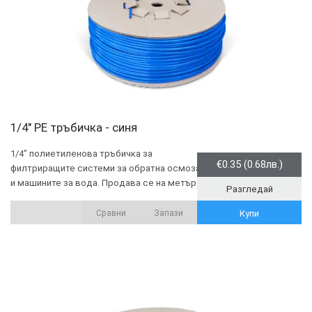
1/4" PE тръбичка - синя
1/4" полиетиленова тръбичка за
€0.35 (0.68лв.)
филтриращите системи за обратна осмоза
и машините за вода. Продава се на метър.
Разгледай
Сравни
Запази
Купи