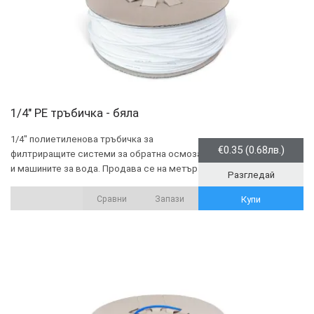
1/4" PE тръбичка - бяла
1/4" полиетиленова тръбичка за
€0.35 (0.68лв.)
филтриращите системи за обратна осмоза
и машините за вода. Продава се на метър.
Разгледай
Сравни
Запази
Купи