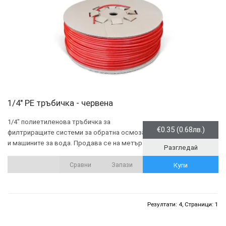
1/4" PE тръбичка - червена
1/4" полиетиленова тръбичка за
€0.35 (0.68лв.)
филтриращите системи за обратна осмоза
и машините за вода. Продава се на метър.
Разгледай
Сравни
Запази
Купи
Резултати: 4, Страници: 1