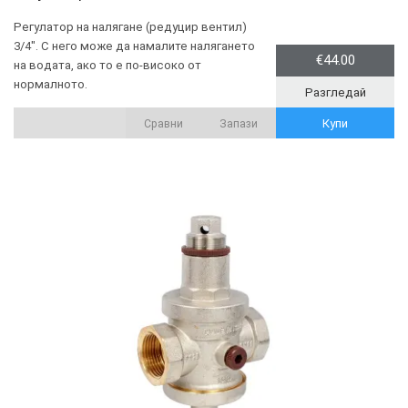
Регулатор на налягане (редуцир вентил)
3/4". С него може да намалите налягането
€44.00
на водата, ако то е по-високо от
нормалното.
Разгледай
Купи
Сравни
Запази