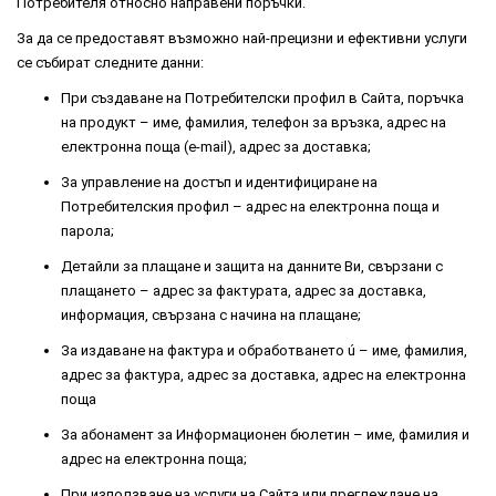
Потребителя относно направени поръчки.
За да се предоставят възможно най-прецизни и ефективни услуги
се събират следните данни:
При създаване на Потребителски профил в Сайта, поръчка
на продукт – име, фамилия, телефон за връзка, адрес на
електронна поща (e-mail), адрес за доставка;
За управление на достъп и идентифициране на
Потребителския профил – адрес на електронна поща и
парола;
Детайли за плащане и защита на данните Ви, свързани с
плащането – адрес за фактурата, адрес за доставка,
информация, свързана с начина на плащане;
За издаване на фактура и обработването ú – име, фамилия,
адрес за фактура, адрес за доставка, адрес на електронна
поща
За абонамент за Информационен бюлетин – име, фамилия и
адрес на електронна поща;
При използване на услуги на Сайта или преглеждане на