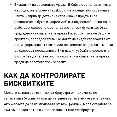
Бисквитки на социалните мрежи. В Сайта е използван плъгин
на социалната мрежа Facebook. На определени страници в
Сайта (например детайлна страница на продукт) са
разположени бутони „Харесвам“ и „Споделяне“. Всяко едно
действие, свързано с използване на тези бутони, ще бъде
предадено на социалната мрежа Facebook, така че Вашите
приятели/последователи ще могат да видят харесаната от
Вас информация от Сайта. Ако не желаете социалните мрежи
да свързват посещението Ви в нашия уебсайт с профилите
Ви, трябва да излезете от профила си в социалната мрежа
преди да посетите този уебсайт.
КАК ДА КОНТРОЛИРАТЕ
БИСКВИТКИТЕ
Можете да настроите интернет браузъра си, така че да не
запаметява бисквитки или да изтриете запаметените вече такива.
Ако желаете да се възползвате от тези функции, моля обърнете се
към ръководството на използвания от Вас Уеб браузър.