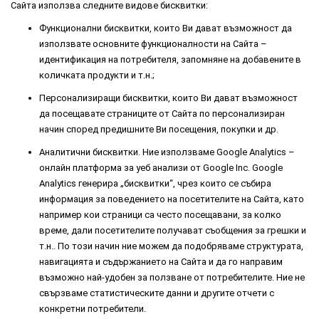
Сайта използва следните видове бисквитки:
Функционални бисквитки, които Ви дават възможност да
използвате основните функционалности на Сайта –
идентификация на потребителя, запомняне на добавените в
количката продукти и т.н.;
Персонализиращи бисквитки, които Ви дават възможност
да посещавате страниците от Сайта по персонализиран
начин според предишните Ви посещения, покупки и др.
Аналитични бисквитки. Ние използваме Google Analytics –
онлайн платформа за уеб анализи от Google Inc. Google
Analytics генерира „бисквитки“, чрез които се събира
информация за поведението на посетителите на Сайта, като
например кои страници са често посещавани, за колко
време, дали посетителите получават съобщения за грешки и
т.н.. По този начин ние можем да подобряваме структурата,
навигацията и съдържанието на Сайта и да го направим
възможно най-удобен за ползване от потребителите. Ние не
свързваме статистическите данни и другите отчети с
конкретни потребители.