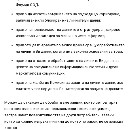
Флуида ООД;
право да искате извършването на подходящо коригиране,
заличаване или блокиране на личните Ви данни;
право на преносимост на данните в структуриран, широко
използван и пригоден за машинно четене формат;
правото да възразите по всяко време срещу обработването
на личните Ви данни, когато има законни основания за това;
право да откажете обработването на личните Ви данни за
целите на получаване на информационен бюлетин и други
маркетингови комуникации;
право на жалба до Комисия за защита на личните данни, ако
считате, че са нарушени Вашите права за защита на данните.
Можем да откажем да обработваме заявки, които се повтарят
неоснователно, изискват несъразмерни технически усилия,
застрашават поверителността на други потребители, заявки,
които са крайно непрактични или до които по закон, не се изисква
достъп.