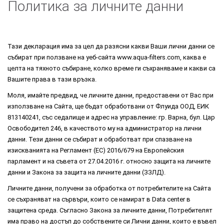
Политика за личните данни
Тази декларация има за цел да разясни какви Ваши лични данни се
събират при ползване на уеб-сайта www.aqua-filters.com, каква е
целта на тяхното събиране, колко време ги съхраняваме и какви са
Вашите права в тази връзка.
Моля, имайте предвид, че личните данни, предоставени от Вас при
използване на Сайта, ще бъдат обработвани от Флуида ООД, ЕИК
813140241, със седалище и адрес на управление: гр. Варна, бул. Цар
Освободител 246, в качеството му на администратор на лични
данни. Тези данни се събират и обработват при спазване на
изискванията на Регламент (ЕС) 2016/679 на Европейския
парламент и на съвета от 27.04.2016 г. относно защита на личните
данни и Закона за защита на личните данни (ЗЗЛД).
Личните данни, получени за обработка от потребителите на Сайта
се съхраняват на сървъри, които се намират в Data center в
защитена среда. Съгласно Закона за личните данни, Потребителят
има право на достъп до собствените си Лични данни, които е въвел