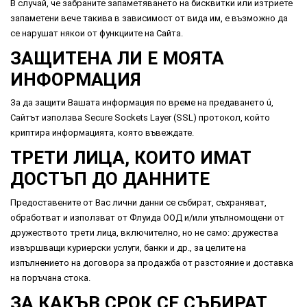
В случай, че забраните запаметяването на бисквитки или изтриете
запаметени вече такива в зависимост от вида им, е възможно да
се нарушат някои от функциите на Сайта.
ЗАЩИТЕНА ЛИ Е МОЯТА
ИНФОРМАЦИЯ
За да защити Вашата информация по време на предаването ú,
Сайтът използва Secure Sockets Layer (SSL) протокол, който
криптира информацията, която въвеждате.
ТРЕТИ ЛИЦА, КОИТО ИМАТ
ДОСТЪП ДО ДАННИТЕ
Предоставените от Вас лични данни се събират, съхраняват,
обработват и използват от Флуида ООД и/или упълномощени от
дружеството трети лица, включително, но не само: дружества
извършващи куриерски услуги, банки и др., за целите на
изпълнението на договора за продажба от разстояние и доставка
на поръчана стока.
ЗА КАКЪВ СРОК СЕ СЪБИРАТ