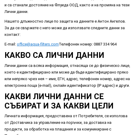
и са станали достояние на Флуида ООД, както и на промяна на тези
Лични данни.
Нашето длъжностно лице по защита на данните е Антон Ангелов.
За да се свържете с него може да използвате следните данни за
контакт:
Е-mail:
office@aqua-filters.com
Телефонен номер: 0887 334 964
КАКВО СА ЛИЧНИ ДАННИ
Лични данни са всяка информация, отнасяща се до физическо лице,
което е идентифицирано или може да бъде идентифицирано пряко
или непряко чрез нея – име, ЕГН, адрес, телефонен номер, адрес на
електронна поща (e-mail), онлайн идентификатор (IP адрес) и други.
КАКВИ ЛИЧНИ ДАННИ СЕ
СЪБИРАТ И ЗА КАКВИ ЦЕЛИ
Личната информация, предоставена от Потребителя, се използва
от Доставчика за управление на поръчки, за доставка на
продукти, за обработка на плащания и за комуникиране с