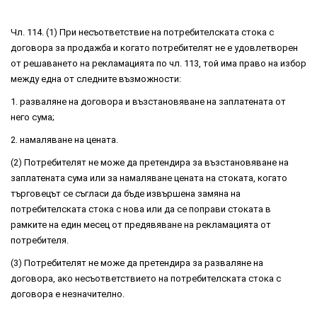
Чл. 114. (1) При несъответствие на потребителската стока с
договора за продажба и когато потребителят не е удовлетворен
от решаването на рекламацията по чл. 113, той има право на избор
между една от следните възможности:
1. разваляне на договора и възстановяване на заплатената от
него сума;
2. намаляване на цената.
(2) Потребителят не може да претендира за възстановяване на
заплатената сума или за намаляване цената на стоката, когато
търговецът се съгласи да бъде извършена замяна на
потребителската стока с нова или да се поправи стоката в
рамките на един месец от предявяване на рекламацията от
потребителя.
(3) Потребителят не може да претендира за разваляне на
договора, ако несъответствието на потребителската стока с
договора е незначително.