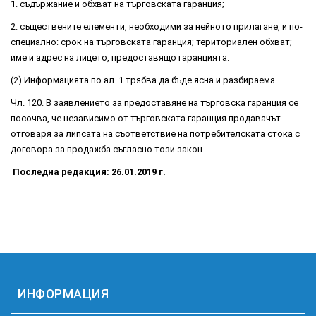
1. съдържание и обхват на търговската гаранция;
2. съществените елементи, необходими за нейното прилагане, и по-
специално: срок на търговската гаранция; териториален обхват;
име и адрес на лицето, предоставящо гаранцията.
(2) Информацията по ал. 1 трябва да бъде ясна и разбираема.
Чл. 120. В заявлението за предоставяне на търговска гаранция се
посочва, че независимо от търговската гаранция продавачът
отговаря за липсата на съответствие на потребителската стока с
договора за продажба съгласно този закон.
Последна редакция: 26.01.2019 г.
ИНФОРМАЦИЯ