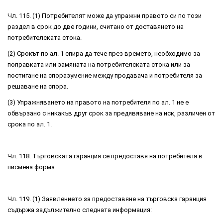
Чл. 115. (1) Потребителят може да упражни правото си по този
раздел в срок до две години, считано от доставянето на
потребителската стока.
(2) Срокът по ал. 1 спира да тече през времето, необходимо за
поправката или замяната на потребителската стока или за
постигане на споразумение между продавача и потребителя за
решаване на спора.
(3) Упражняването на правото на потребителя по ал. 1 не е
обвързано с никакъв друг срок за предявяване на иск, различен от
срока по ал. 1.
Чл. 118. Търговската гаранция се предоставя на потребителя в
писмена форма.
Чл. 119. (1) Заявлението за предоставяне на търговска гаранция
съдържа задължително следната информация: