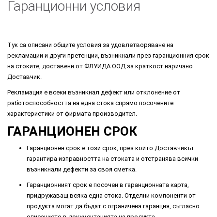
Гаранционни условия
Тук са описани общите условия за удовлетворяване на
рекламации и други претенции, възникнали през гаранционния срок
на стоките, доставени от ФЛУИДА ООД за краткост наричано
Доставчик.
Рекламация е всеки възникнал дефект или отклонение от
работоспособността на една стока спрямо посочените
характеристики от фирмата производител.
ГАРАНЦИОНЕН СРОК
Гаранционен срок е този срок, през който Доставчикът
гарантира изправността на стоката и отстранява всички
възникнали дефекти за своя сметка.
Гаранционният срок е посочен в гаранционната карта,
придружаващ всяка една стока. Отделни компоненти от
продукта могат да бъдат с ограничена гаранция, съгласно
описанието в документацията на продукта.