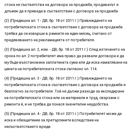
стока не съответства на договора за продажба, продавачът е
длъжен да я приведе в съответствие с договора за продажба.
(2) (Предишна ал. 1 - ДВ, бр. 18 от 2011 г.) Привеждането на
потребителската стока в съответствие с договора за продажба
трябва да се извърши в рамките на един месец, считано от
предявяването на рекламацията от потребителя.
(3) (Предишна ал. 2, изм. - ДВ, бр. 18 от 2011 г.) След изтичането на
срока по ал. 2 потребителят има право да развали договора и да
му бъде възстановена заплатената сума или да иска намаляване на
цената на потребителската стока съгласно чл. 114.
(4) (Предишна ал. 3 - ДВ, бр. 18 от 2011 г.) Привеждането на
потребителската стока в съответствие с договора за продажба е
безплатно за потребителя. Той не дължи разходи за експедиране
на потребителската стока или за материали и труд, свързани с
ремонта й, и не трябва да понася значителни неудобства.
(5) (Предишна ал. 4 - ДВ, бр. 18 от 2011 г.) Потребителят може да
иска и обезщетение за претърпените вследствие на
несъответствието вреди.