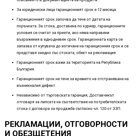
За юридически лица гаранционният срок е 12 месеца.
Гаранционният срок започва да тече от датата на
поръчката. За стока, доставена по куриер, гаранционните
условия се считат за приети, ако няма направени
възражения в еднодневен срок. Гаранционната карта се
запазва от купувача до изтичане на гаранционния срок и се
представя заедно със стоката, обект на рекламация.
Гаранционният срок важи за територията на Република
България.
Гаранционният срок не тече за времето на отстраняване на
възникналия дефект.
Независимо от търговската гаранция, Доставчикът
отговаря за липсата на съответствие на потребителската
стока с договора за продажба съгласно чл. 120 от ЗЗП.
РЕКЛАМАЦИИ, ОТГОВОРНОСТИ
И ОБЕЗЩЕТЕНИЯ