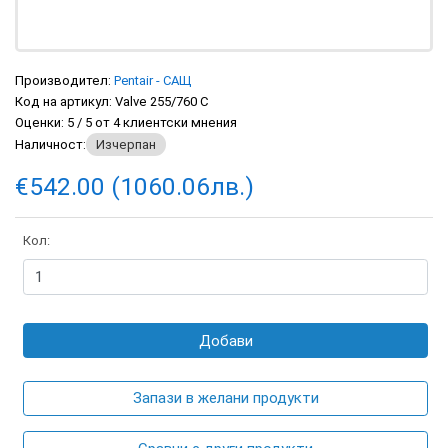
Производител:
Pentair - САЩ
Код на артикул:
Valve 255/760 C
Оценки:
5
/
5
от
4
клиентски мнения
Наличност:
Изчерпан
€542.00 (1060.06лв.)
Кол:
Добави
Запази в желани продукти