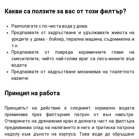
Какви са ползите за вас от този филтър?
Разполагате с по-чиста вода у дома.
Предпазвате от задръстване и удължавате живота на
уредите у дома - бойлер, перална машина, съдомиялна и
т.н.
Предпазвате от повреда керамичните глави на
смесителите, чийто най-голям враг са песъчинките във
водата.
Предпазвате от задръстване механизма на тоалетното
казанче.
Принцип на работа
Принципът на действие е следният: нормално водата
преминава през филтърния патрон от вън навътре.
Отварянето на дренажния кран в долната част на филтъра
предизвиква спад на налягането в него и притиска патрона
надолу към дъното на корпуса. Това води до обръщане