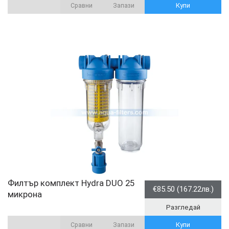
Купи
Сравни
Запази
Филтър комплект Hydra DUO 25
€85.50 (167.22лв.)
микрона
Разгледай
Купи
Сравни
Запази