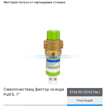
Филтърен патрон от неръждаема стомана
Самопочистващ филтър за вода
€166.00 (324.67лв.)
PuliFIL 1"
Разгледай