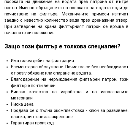
посоката на движение на водата през патрона от вътре
навън. Именно обръщането на посоката на водата води до
почистване на филтъра. Механичните примеси изтичат
заедно с известно количество вода през дренажния отвор.
При затваряне на крана филтърният патрон се връща в
началното си положение.
Защо този филтър е толкова специален?
Има голям дебит на филтрация.
Елементарно обслужване. Почиства се без необходимост
от разглобяване или спиране на водата.
Благодарение на неръждаемия филтърен патрон, този
филтър е почти вечен.
Високо качество на изработка и на използваните
материали.
Ниска цена.
Продава се с пълна окомплектовка - ключ за развиване,
планка, винтове за закрепване.
Гарантиран произход.