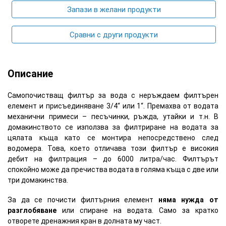
Запази в желани продукти
Сравни с други продукти
Описание
Самопочистващ филтър за вода с неръждаем филтърен
елемент и присъединяване 3/4“ или 1“. Премахва от водата
механични примеси – песъчинки, ръжда, утайки и т.н. В
домакинството се използва за филтриране на водата за
цялата къща като се монтира непосредствено след
водомера. Това, което отличава този филтър е високия
дебит на филтрация – до 6000 литра/час. Филтърът
спокойно може да пречиства водата в голяма къща с две или
три домакинства.
За да се почисти филтърния елемент
няма нужда от
разглобяване
или спиране на водата. Само за кратко
отворете дренажния кран в долната му част.