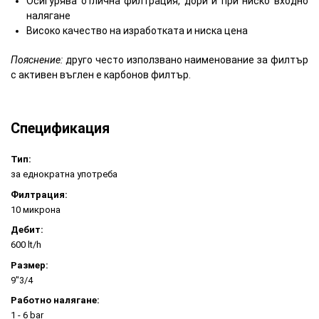
Осигурява отлична филтрация, дори и при ниско входно
налягане
Високо качество на изработката и ниска цена
Пояснение:
друго често използвано наименование за филтър
с активен въглен е карбонов филтър.
Спецификация
Тип:
за еднократна употреба
Филтрация:
10 микрона
Дебит:
600 lt/h
Размер:
9"3/4
Работно налягане:
1 - 6 bar