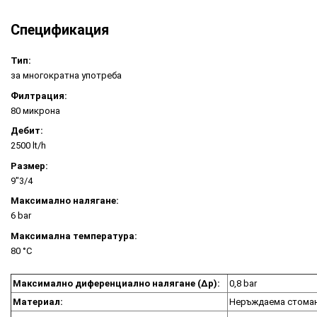
Спецификация
Тип:
за многократна употреба
Филтрация:
80 микрона
Дебит:
2500 lt/h
Размер:
9"3/4
Максимално налягане:
6 bar
Максимална температура:
80 °C
Максимално диференциално налягане (Δp):
0,8 bar
Материал:
Неръждаема стомана