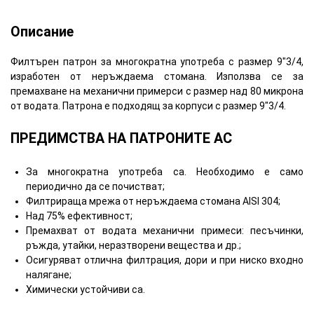
Описание
Филтърен патрон за многократна употреба с размер 9"3/4,
изработен от неръждаема стомана. Използва се за
премахване на механични примерси с размер над 80 микрона
от водата. Патрона е подходящ за корпуси с размер 9"3/4.
ПРЕДИМСТВА НА ПАТРОНИТЕ AC
За многократна употреба са. Необходимо е само
периодично да се почистват;
Филтрираща мрежа от неръждаема стомана AISI 304;
Над 75% ефективност;
Премахват от водата механични примеси: песъчинки,
ръжда, утайки, неразтворени вещества и др.;
Осигуряват отлична филтрация, дори и при ниско входно
налягане;
Химически устойчиви са.