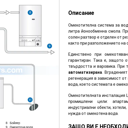
Описание
Омекотителна система за вод
литра йонообменна смола. Пр
солен разтвор е отделен от ре
както при разположението на о
Единствено при омекотява
гарантиран. Така е, защото 
твърдостта и варовика. При 
автоматизирана
. Вградения
регенерация в зависимост от
вода, което системата е омек
Омекотителната инсталация L
промишлени цели: апарта
индустриални обекти, хотели,
нужда от омекотена вода.
ЗАЩО ВИ Е НЕОБХО