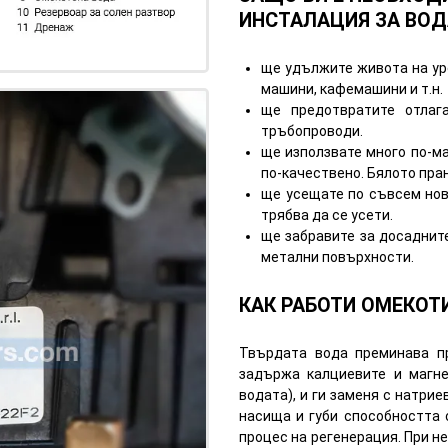
ИНСТАЛАЦИЯ ЗА ВОД
ще удължите живота на ур
машини, кафемашини и т.н.
ще предотвратите отлаг
тръбопроводи.
ще използвате много по-ма
по-качествено. Бялото пра
ще усещате по съвсем нов
трябва да се усети.
ще забравите за досадните
метални повърхности.
КАК РАБОТИ ОМЕКОТ
Твърдата вода преминава п
задържа калциевите и магне
водата), и ги заменя с натри
насища и губи способността 
процес на регенерация. При не