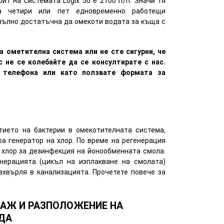
ит на системата Logix 50 е 2100 lt/h. Значи тя
 четири или пет едновременно работещи
апълно достатъчна да омекоти водата за къща с
а ометителна система или не сте сигурни, че
с не се колебайте да се консултирате с нас.
 телефона или като ползвате формата за
тието на бактерии в омекотителната система,
а генератор на хлор. По време на регенерация
 хлор за дезинфекция на йонообменната смола.
нерацията (цикъл на изплакване на смолата)
зхвърля в канализацията. Прочетете повече за
ТАЖ И РАЗПОЛОЖЕНИЕ НА
ДА