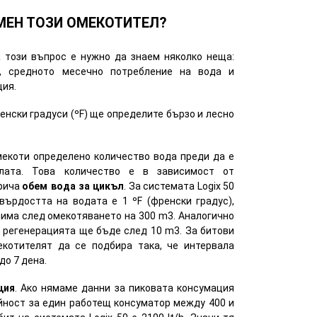
МЕН ТОЗИ ОМЕКОТИТЕЛ?
 този въпрос е нужно да знаем няколко неща:
, средното месечно потребление на вода и
ция.
нски градуси (ºF) ще определите бързо и лесно
екоти определено количество вода преди да е
лата. Това количество е в зависимост от
арича
обем вода за цикъл
. За системата Logix 50
твърдостта на водата е 1 ºF (френски градус),
има след омекотяването на 300 m3. Аналогично
, регенерацията ще бъде след 10 m3. За битови
котителят да се подбира така, че интервала
до 7 дена.
ция
. Ако нямаме данни за пиковата консумация
ност за един работещ консуматор между 400 и