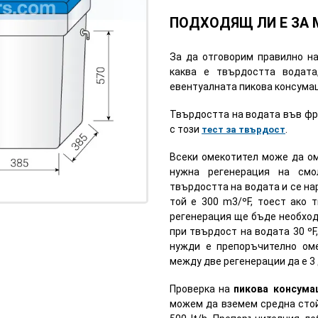
ПОДХОДЯЩ ЛИ Е ЗА 
За да отговорим правилно на
каква е твърдостта водата
евентуалната пикова консума
Твърдостта на водата във фре
с този
.
тест за твърдост
Всеки омекотител може да ом
нужна регенерация на смо
твърдостта на водата и се н
той е 300 m3/ºF, тоест ако 
регенерация ще бъде необход
при твърдост на водата 30 ºF
нужди е препоръчително оме
между две регенерации да е 3 
Проверка на
пикова консума
можем да вземем средна стой