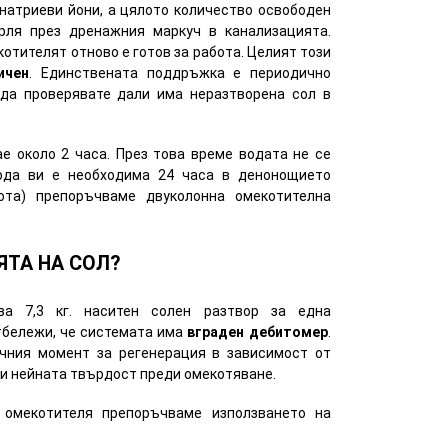
 натриеви йони, а цялото количество освободен
рля през дренажния маркуч в канализацията.
отителят отново е готов за работа. Целият този
ичен
. Единствената поддръжка е периодично
да проверявате дали има неразтворена сол в
е около 2 часа. През това време водата не се
вода ви е необходима 24 часа в денонощието
ота) препоръчваме двуколонна омекотителна
ЯТА НА СОЛ?
ва 7,3 кг. наситен солен разтвор за една
отбележи, че системата има
вграден дебитомер
.
чния момент за регенерация в зависимост от
и нейната твърдост преди омекотяване.
 омекотителя препоръчваме използването на