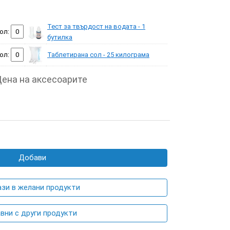
Тест за твърдост на водата - 1
ол:
бутилка
ол:
Таблетирана сол - 25 килограма
ена на аксесоарите
Добави
ази в желани продукти
вни с други продукти