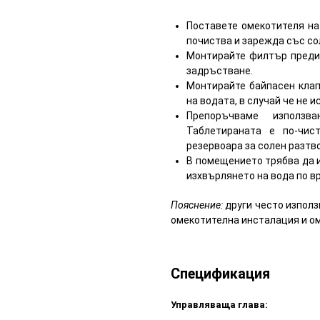
Поставете омекотителя на
почиства и зарежда със со
Монтирайте филтър преди 
задръстване.
Монтирайте байпасен клап
на водата, в случай че не 
Препоръчваме използв
Таблетираната е по-чис
резервоара за солен разтво
В помещението трябва да и
изхвърлянето на вода по в
Пояснение:
други често използ
омекотителна инсталация и ом
Спецификация
Управляваща глава: