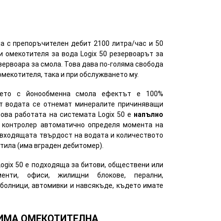
а с препоръчителен дебит 2100 литра/час и 50
и омекотителя за вода Logix 50 резервоарът за
зервоара за смола. Това дава по-голяма свобода
мекотителя, така и при обслужването му.
нето с йонообменнa смолa ефектът е 100%
от водата се отнемат минералите причиняващи
това работата на системата Logix 50 е
напълно
т контролер автоматично определя момента на
 входящата твърдост на водата и количеството
отила (има вграден дебитомер).
ogix 50 е подходяща за битови, обществени или
менти, офиси, жилищни блокове, перални,
 болници, автомивки и навсякъде, където имате
ДИМА ОМЕКОТИТЕЛНА