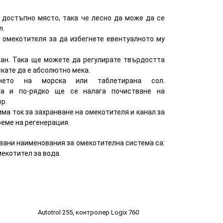
 достъпно място, така че лесно да може да се
л.
омекотителя за да избегнете евентуалното му
ан. Така ще можете да регулирате твърдостта
искате да е абсолютно мека.
ането на морска или таблетирана сол.
та и по-рядко ще се налага почистване на
р.
ма ток за захранване на омекотителя и канал за
реме на регенерация.
вани наименования за омекотителна система са:
екотител за вода.
Autotrol 255, контролер Logix 760