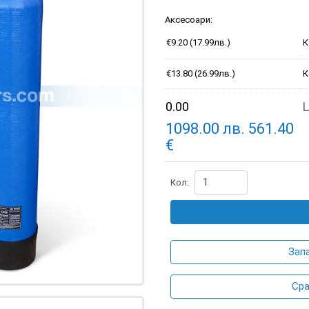
Аксесоари:
€9.20 (17.99лв.)
К
€13.80 (26.99лв.)
К
0.00
Ц
1098.00
лв.
561.40
€
Кол:
Зап
Сра