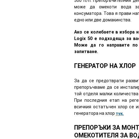
500 lt/h. Препоръчителния деб
може да омекоти вода за
консуматора. Това я прави н
едно или две домакинства.
Ако се колебаете в избора н
Logix 50 е подходяща за ва
Може да го направите по
запитване.
ГЕНЕРАТОР НА ХЛОР
За да се предотврати разви
препоръчваме да се инсталир
той отделя малки количества
При последния етап на реге
всичкия остатъчен хлор се и
генератора на хлор
тук.
ПРЕПОРЪКИ ЗА МОН
ОМЕКОТИТЕЛЯ ЗА ВО