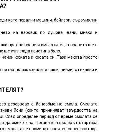
А?
еди като перални машини, бойлери, съдомиялни
ането на варовик по душове, вани, мивки и
лко прах за пране и омекотител, а прането ще е
не ще изглежда наистина бяло.
 начин кожата и косата си. Тази мекота просто
 петна по изсъхналите чаши, чинии, стъклени и
ИТЕЛЯТ?
рез резервоар с йонообменна смола. Смолата
зиеви йони (които причиняват твърдостта на
еви. След определен период от време смолата се
си да омекотява. Тогава контролерът стартира
го смолата се промива с наситен солен разтвор.