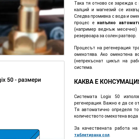
Така тя отново се зарежда с
калций и магнезий се изхвъ
Следва промивка с вода и омек
процес е
напълно автомат
(например веднъж месечно) 
резервоара за солен разтвор.
Процесът на регенерация тра
омекотява. Ако омекотена 
(непрекъснат цикъл на раб
система.
КАКВА Е КОНСУМАЦИ
Системата Logix 50 използ
регенерация. Важно е да се 
Тя автоматично определя то
количеството омекотена вода 
За качествената работа на
.
таблетирана сол