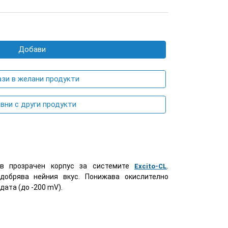
Добави
ази в желани продукти
вни с други продукти
в прозрачен корпус за системите
.
Excito-CL
добрява нейния вкус. Понижава окислително
дата (до -200 mV).