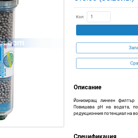
Кол:
Зап
Сра
Описание
Йонизиращ линеен филтър 
Повишава pH на водата, по
редукционния потенциал на во
Спецификация