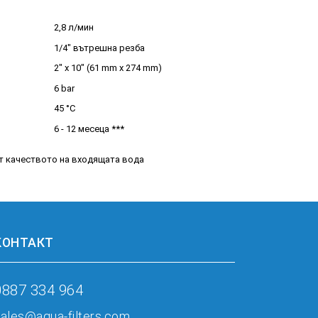
2,8 л/мин
1/4" вътрешна резба
2" x 10" (61 mm x 274 mm)
6 bar
45 °C
6 - 12 месеца ***
от качеството на входящата вода
КОНТАКТ
0887 334 964
ales@aqua-filters.com