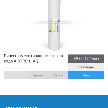
Линеен омекотяващ филтър за
€9.80 (19.17лв.)
вода AISTRO-L-AQ
Разгледай
Купи
Сравни
Запази