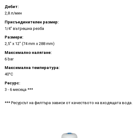
Дебит:
2,8 л/мин
Присъединителен размер:
1/4" вътрешна резба
Размери:
2,5" x 12" (74 mm x 288 mm)
Максимално налягане:
6 bar
Максимална температура:
40°C
Ресурс:
3 - 6 месеца ***
*** Ресурсът на филтъра зависи от качеството на входящата вода.