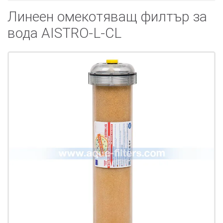
Линеен омекотяващ филтър за
вода AISTRO-L-CL