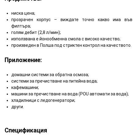
ниска цена;
прозрачен корпус – виждате точно какво има във
филтъра;
голям дебит (2,8 л/мин);
използвана е йонообменна смола с високо качество;
произведен в Полша под стриктен контрол на качеството.
Приложение:
домашни системи за обратна осмоза;
системи за пречистване на питейна водa;
кафемашини;
машини за пречистване на вода (POU автомати за вода);
хладилници с ледогенератори;
други.
Спецификация