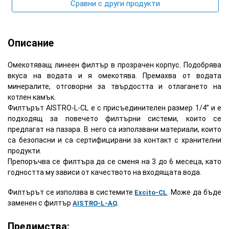
Сравни с други продукти
Описание
Омекотяващ линеен филтър в прозрачен корпус. Подобрява
вкуса на водата и я омекотява. Премахва от водата
минералите, отговорни за твърдостта и отлагането на
котлен камък.
Филтърът AISTRO-L-CL е с присъединителен размер 1/4” и е
подходящ за повечето филтърни системи, които се
предлагат на пазара. В него са използвани материали, които
са безопасни и са сертифицирани за контакт с хранителни
продукти.
Препоръчва се филтъра да се сменя на 3 до 6 месеца, като
годността му зависи от качеството на входящата вода.
Филтърът се използва в системите
. Може да бъде
Excito-CL
заменен с филтър
.
AISTRO-L-AQ
Предимства: