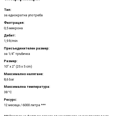
Тип:
за еднократна употреба
Филтрация:
0,5 микрона
Дебит:
1,9 lt/min
Присъединителен размер:
за 1/4" тръбичка
Размер:
10" x 2" (25 x 5 cm)
Максимално налягане:
8,6 bar
Максимална температура:
38 °C
Ресурс:
12 месеца / 6000 литра ***