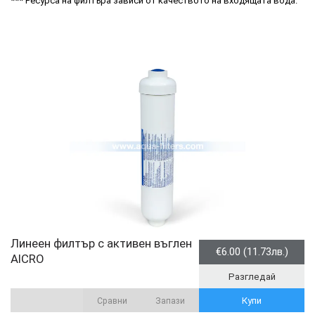
*** Ресурса на филтъра зависи от качеството на входящата вода.
Линеен филтър с активен въглен
€6.00 (11.73лв.)
AICRO
Разгледай
Купи
Сравни
Запази