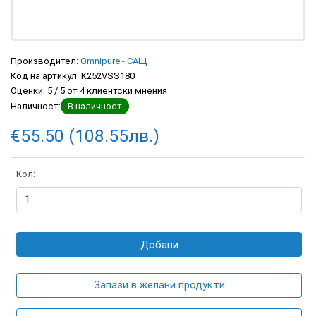
Производител:
Omnipure - САЩ
Код на артикул:
K252VSS180
Оценки:
5
/
5
от
4
клиентски мнения
Наличност:
В наличност
€55.50 (108.55лв.)
Кол:
Добави
Запази в желани продукти