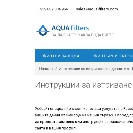
+359 887 334 964
sales@aqua-filters.com
ЗА ДА ЗНАЕТЕ КАКВА ВОДА ПИЕТЕ
ФИЛТРИ ЗА ВОДА
ФИЛТЪРНИ ПАТРО
Начало
Инструкции за изтриване на данните от
Инструкции за изтриване
Уебсайтът aqua-filters.com използва услугата на Fac
вашите данни от Фейсбук на нашия сървър. Според п
да предоставим линк към инструкции за разкачане/и
сайта и вашия профил.