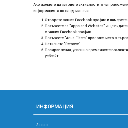
Ако желаете да изтриете активностите на приложение
информацията по следния начин:
Отворете вашия Facebook профил и намерете Sett
Потърсете за "Apps and Websites" и ще видит
с вашия Facebook профил.
Потърсете "Aqua-Filters" приложението в търс
Натиснете "Remove".
Поздравления, успешно премахнахте връзкат
уебсайт.
ИНФОРМАЦИЯ
За нас