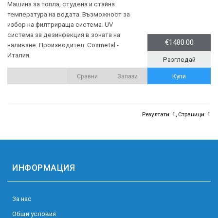
Машина за топла, студена и стайна
температура на водата. Възможност за
избор на филтрираща система. UV
система за дезинфекция в зоната на
€1480.00
наливане. Производител: Cosmetal -
Италия.
Разгледай
Купи
Сравни
Запази
Резултати: 1, Страници: 1
ИНФОРМАЦИЯ
За нас
Общи условия