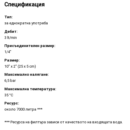
Спецификация
Тип:
за еднократна употреба
Дебит:
3 lt/min
Присъединителен размер:
1/4"
Размер:
10" x 2" (25 x 5 cm)
Максимално налягане:
6,5 bar
Максимална температура:
35 °C
Ресурс:
около 7000 литра ***
*** Ресурса на филтъра зависи от качеството на входящата вода.