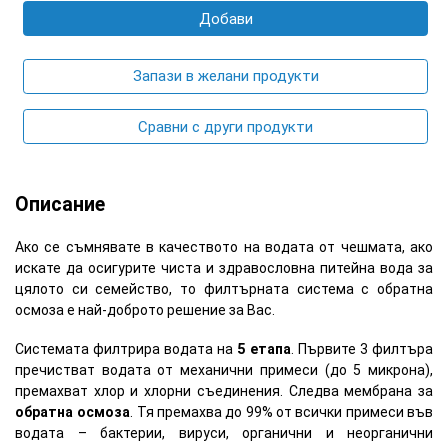
Добави
Запази в желани продукти
Сравни с други продукти
Описание
Ако се съмнявате в качеството на водата от чешмата, ако
искате да осигурите чиста и здравословна питейна вода за
цялото си семейство, то филтърната система с обратна
осмоза е най-доброто решение за Вас.
Системата филтрира водата на
5 етапа
. Първите 3 филтъра
пречистват водата от механични примеси (до 5 микрона),
премахват хлор и хлорни съединения. Следва мембрана за
обратна осмоза
. Тя премахва до 99% от всички примеси във
водата – бактерии, вируси, органични и неорганични