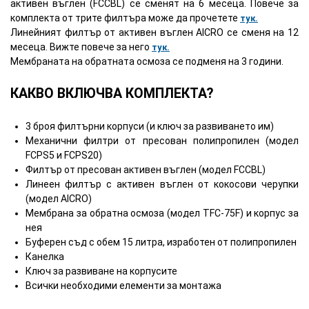
активен въглен (FCCBL) се сменят на 6 месеца. Повече за
комплекта от трите филтъра може да прочетете
тук.
Линейният филтър от активен въглен AICRO се сменя на 12
месеца. Вижте повече за него
тук.
Мембраната на обратната осмоза се подменя на 3 години.
КАКВО ВКЛЮЧВА КОМПЛЕКТА?
3 броя филтърни корпуси (и ключ за развиването им)
Механични филтри от пресован полипропилен (модел
FCPS5 и FCPS20)
Филтър от пресован активен въглен (модел FCCBL)
Линеен филтър с активен въглен от кокосови черупки
(модел AICRO)
Мембрана за обратна осмоза (модел TFC-75F) и корпус за
нея
Буферен съд с обем 15 литра, изработен от полипропилен
Канелка
Ключ за развиване на корпусите
Всички необходими елементи за монтажа