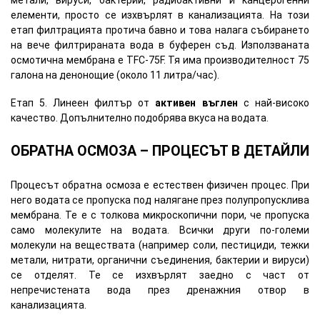
метали, вируси, бактерии, радиоактивни и канцерогенни
елементи, просто се изхвърлят в канализацията. На този
етап филтрацията протича бавно и това налага събирането
на вече филтрираната вода в буферен съд. Използваната
осмотична мембрана е TFC-75F. Тя има производителност 75
галона на денонощие (около 11 литра/час).
Етап 5. Линеен филтър от
активен въглен
с най-високо
качество. Допълнително подобрява вкуса на водата.
ОБРАТНА ОСМОЗА – ПРОЦЕСЪТ В ДЕТАЙЛИ
Процесът обратна осмоза е естествен физичен процес. При
него водата се пропуска под налягане през полупропусклива
мембрана. Те е с толкова микроскопични пори, че пропуска
само молекулите на водата. Всички други по-големи
молекули на веществата (например соли, пестициди, тежки
метали, нитрати, органични съединения, бактерии и вируси)
се отделят. Те се изхвърлят заедно с част от
непречистената вода през дренажния отвор в
канализацията.