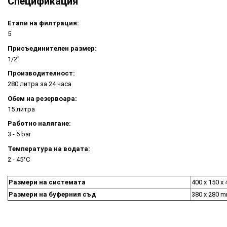
Спецификация
Етапи на филтрация:
5
Присъединителен размер:
1/2"
Производителност:
280 литра за 24 часа
Обем на резервоара:
15 литра
Работно налягане:
3 - 6 bar
Температура на водата:
2 - 45°C
Размери на системата
400 x 150 x
Размери на буферния съд
380 x 280 