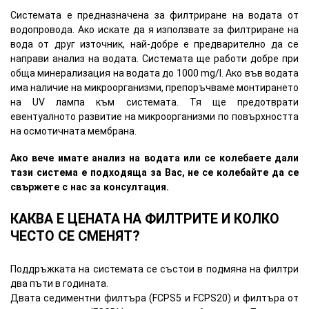
Системата е предназначена за филтриране на водата от
водопровода. Ако искате да я използвате за филтриране на
вода от друг източник, най-добре е предварително да се
направи анализ на водата. Системата ще работи добре при
обща минерализация на водата до 1000 mg/l. Ако във водата
има наличие на микроорганизми, препоръчваме монтирането
на UV лампа към системата. Тя ще предотврати
евентуалното развитие на микроорганизми по повърхността
на осмотичната мембрана.
Ако вече имате анализ на водата или се колебаете дали
тази система е подходяща за Вас, не се колебайте да се
свържете с нас за консултация.
КАКВА Е ЦЕНАТА НА ФИЛТРИТЕ И КОЛКО
ЧЕСТО СЕ СМЕНЯТ?
Поддръжката на системата се състои в подмяна на филтри
два пъти в годината.
Двата седиментни филтъра (FCPS5 и FCPS20) и филтъра от