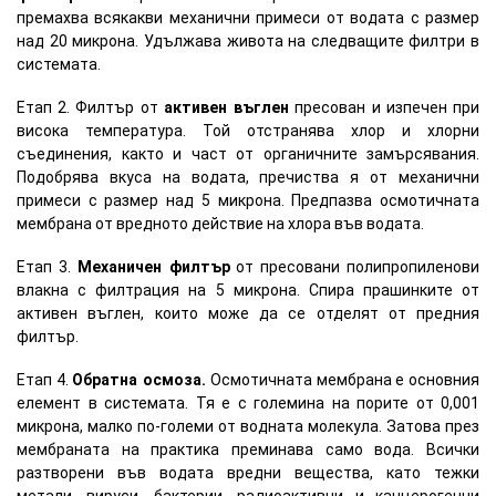
премахва всякакви механични примеси от водата с размер
над 20 микрона. Удължава живота на следващите филтри в
системата.
Етап 2. Филтър от
активен въглен
пресован и изпечен при
висока температура. Той отстранява хлор и хлорни
съединения, както и част от органичните замърсявания.
Подобрява вкуса на водата, пречиства я от механични
примеси с размер над 5 микрона. Предпазва осмотичната
мембрана от вредното действие на хлора във водата.
Етап 3.
Механичен филтър
от пресовани полипропиленови
влакна с филтрация на 5 микрона. Спира прашинките от
активен въглен, които може да се отделят от предния
филтър.
Етап 4.
Обратна осмоза.
Осмотичната мембрана е основния
елемент в системата. Тя е с големина на порите от 0,001
микрона, малко по-големи от водната молекула. Затова през
мембраната на практика преминава само вода. Всички
разтворени във водата вредни вещества, като тежки