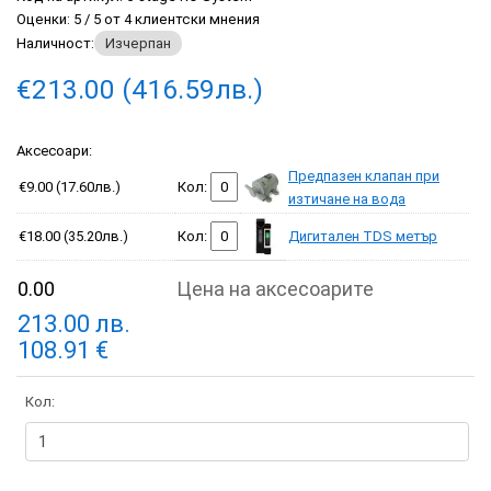
Оценки:
5
/
5
от
4
клиентски мнения
Наличност:
Изчерпан
€213.00 (416.59лв.)
Аксесоари:
Предпазен клапан при
€9.00 (17.60лв.)
Кол:
изтичане на вода
€18.00 (35.20лв.)
Кол:
Дигитален TDS метър
0.00
Цена на аксесоарите
213.00
лв.
108.91
€
Кол: