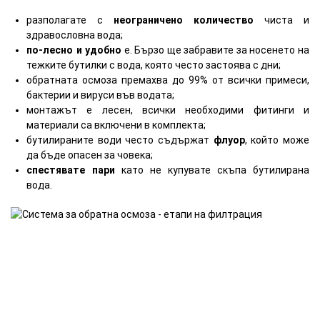
разполагате с
неограничено количество
чиста и
здравословна вода;
по-лесно и удобно
е. Бързо ще забравите за носенето на
тежките бутилки с вода, която често застоява с дни;
обратната осмоза премахва до 99% от всички примеси,
бактерии и вируси във водата;
монтажът е лесен, всички необходими фитинги и
материали са включени в комплекта;
бутилираните води често съдържат
флуор
, който може
да бъде опасен за човека;
спестявате пари
като не купувате скъпа бутилирана
вода.