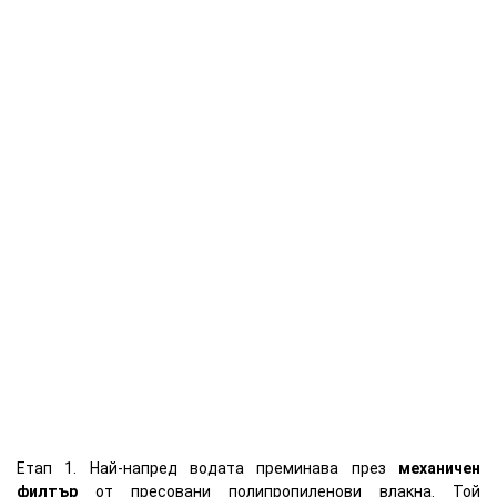
Етап 1. Най-напред водата преминава през
механичен
филтър
от пресовани полипропиленови влакна. Той