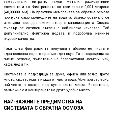
замърсители, нитрати, тежки метали, радиоактивни
елементи и т.н. Филтрацията на този етап е 0,001 микрона
(=0,000001мм). На практика мембраната за обратна осмоза
пропуска само молекулите на водата. Всичко останало се
изхвърля през дренажния отвор в канализацията. Следва
филтър от активен въглен с най-високо качество. Той
допълнително филтрира водата и подобрява нейните
вкусови качества.
Така след филтрацията получавате абсолютно чиста и
здравословна вода с превъзходен вкус. Тя е подходяща за
пиене, готвене, приготвяне на безалкохолни напитки, чай,
кафе, лед и т.н.
Системата е подходяща за дома, офиса или всяко друго
място, където имате нужда от чиста вода. Монтира се лесно,
най-често в шкафа под кухненската мивка. Естествено,
възможно е и монтирането на друго удобно място.
НАЙ-ВАЖНИТЕ ПРЕДИМСТВА НА
СИСТЕМАТА С ОБРАТНА ОСМОЗА